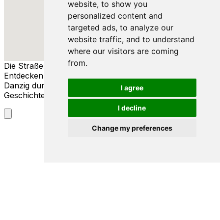
website, to show you
personalized content and
targeted ads, to analyze our
website traffic, and to understand
where our visitors are coming
from.
Die Straßen von Danzig
Entdecken Sie die reiche Geschichte und Kultur von
Danzig durch seine Straßen, Menschen und
I agree
Geschichten.
I decline
Change my preferences