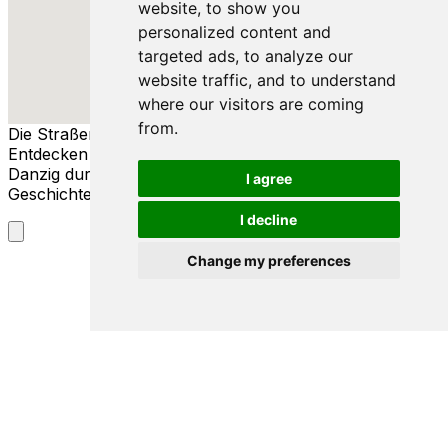
website, to show you
personalized content and
targeted ads, to analyze our
website traffic, and to understand
where our visitors are coming
from.
Die Straßen von Danzig
Entdecken Sie die reiche Geschichte und Kultur von
Danzig durch seine Straßen, Menschen und
I agree
Geschichten.
I decline
Change my preferences