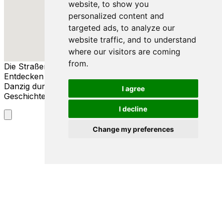
website, to show you
personalized content and
targeted ads, to analyze our
website traffic, and to understand
where our visitors are coming
from.
Die Straßen von Danzig
Entdecken Sie die reiche Geschichte und Kultur von
Danzig durch seine Straßen, Menschen und
I agree
Geschichten.
I decline
Change my preferences